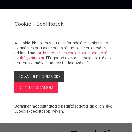
Esettanulmányo
Megoldásain
Termékein
k
k
k
Cookie - Beállítások
A cookie-kkal kapcsolatos információért, valamint a
személyes adatok feldolgozásának ismertetéséért
tekintsd meg
Adatvédelmi és cookie-kra vonatkozó
szabályzatunkat
. Elfogadod ezeket a cookie-kat és az
érintett személyes adatok feldolgozását?
Revolution
TOVÁBBI INFORMÁCIÓ
ERP
IGEN, ELFOGADOM
Bármikor módosíthatod a beállításodat a lap alján lévő
„Cookie-beállítások” révén.