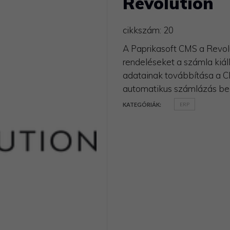
Revolution
cikkszám:
20
A Paprikasoft CMS a Revolu
rendeléseket a számla kiál
adatainak továbbítása a CMS
automatikus számlázás beál
KATEGÓRIÁK:
ERP