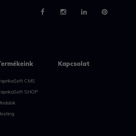
Termékeink
Kapcsolat
aprikaSoft CMS
aprikaSoft SHOP
odulok
osting