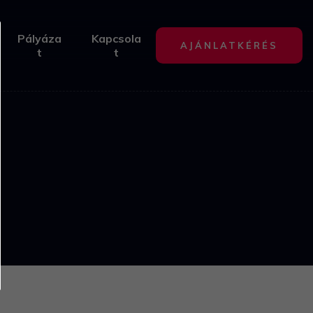
Pályáza
Kapcsola
AJÁNLATKÉRÉS
t
t
4
2
11
4