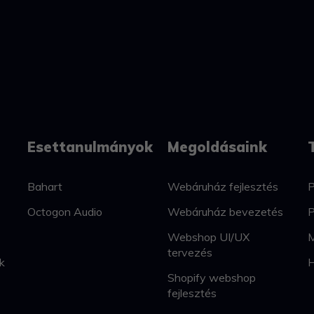
Esettanulmányok
Megoldásaink
Bahart
Webáruház fejlesztés
P
Octogon Audio
Webáruház bevezetés
P
Webshop UI/UX
M
tervezés
k
H
Shopify webshop
fejlesztés