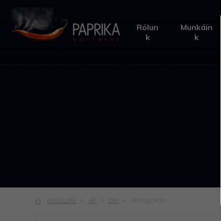
Rólun
Munkáin
k
k
Home
Rólunk
Munkáink
Esettanulmányok
Megoldásaink
MODULTÁR
API
ERP
REVOLUTION
Termékeink