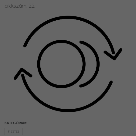
cikkszám:
22
Pályázat
Kapcsolat
KATEGÓRIÁK:
FIZETÉS