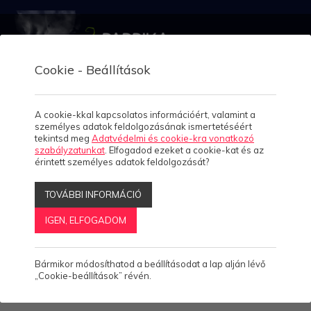
Cookie - Beállítások
A cookie-kkal kapcsolatos információért, valamint a
Banki előre
személyes adatok feldolgozásának ismertetéséért
Home
tekintsd meg
Adatvédelmi és cookie-kra vonatkozó
szabályzatunkat
. Elfogadod ezeket a cookie-kat és az
utalás
Rólunk
érintett személyes adatok feldolgozását?
4
Fizetés
TOVÁBBI INFORMÁCIÓ
Munkáink
IGEN, ELFOGADOM
Esettanulmányok
2
MODULTÁR
API
FIZETÉS
BANKI ELŐRE UTALÁS
Bármikor módosíthatod a beállításodat a lap alján lévő
Megoldásaink
11
„Cookie-beállítások” révén.
Banki előre utalás
Termékeink
4