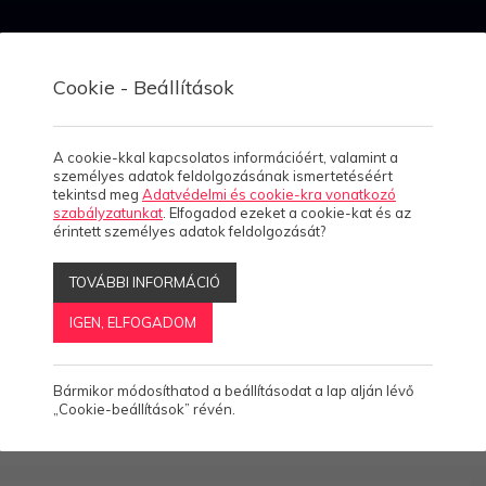
Esettanulmányo
Megoldásain
Termékein
k
k
k
Cookie - Beállítások
A cookie-kkal kapcsolatos információért, valamint a
személyes adatok feldolgozásának ismertetéséért
tekintsd meg
Adatvédelmi és cookie-kra vonatkozó
szabályzatunkat
. Elfogadod ezeket a cookie-kat és az
érintett személyes adatok feldolgozását?
Vendéglátó weboldalak
TOVÁBBI INFORMÁCIÓ
Fészek Étel és Hotel
IGEN, ELFOGADOM
Bármikor módosíthatod a beállításodat a lap alján lévő
„Cookie-beállítások” révén.