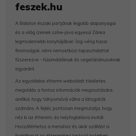
feszek.hu
A Balaton északi partjának legjobb alapanyagai
és a világ ízeinek színe-java egyesül Zánka
legmodernebb konyhájában. Ízig-vérig hazai
finomságok, némi nemzetközi tapasztalattal
fűszerezve - húsimádóknak és vegetáriánusoknak
egyaránt.
Az egyoldalas éttermi weboldalt tökéletes
megoldás a fontos információk megosztására,
anélkül, hogy túlnyomóvá válna a látogatók
számára. A fejléc pontosan megmutatja, hogy
néz ki az étterem, és helyfoglalásra invitál.
Hozzáférhetsz a menühöz és akár szállást is
foglalhaszt az étteremhez tartozó hotelben.