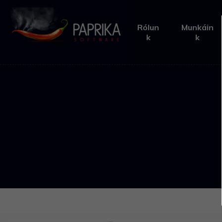
Rólun
Munkáin
k
k
Home
Rólunk
Munkáink
Esettanulmányok
Megoldásaink
Termékeink