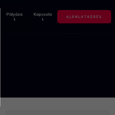
Pályáza
Kapcsola
AJÁNLATKÉRÉS
t
t
4
2
11
4